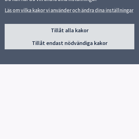
Läs om vilka kakor vi använder och ändra dina inställningar
Sidfot
Huvudmeny
Tillåt alla kakor
Start
Tillåt endast nödvändiga kakor
Våra kök och menyer
Behovsanpassade måltider
Hållbara måltider
Kokbok med klimatguidade recept
Om oss
Kontakt
Genvägar
Vanliga frågor
Läs våra menyer
uppsala.se