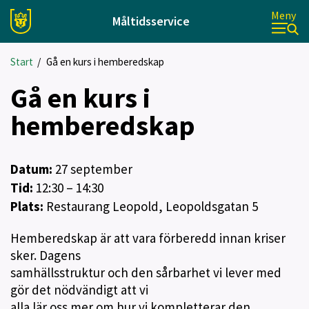
Meny
Måltidsservice
Start
/
Gå en kurs i hemberedskap
Gå en kurs i
hemberedskap
Datum:
27
september
Tid:
12:30 – 14:30
Plats:
Restaurang Leopold, Leopoldsgatan 5
Hemberedskap är att vara förberedd innan kriser
sker. Dagens
samhällsstruktur och den sårbarhet vi lever med
gör det nödvändigt att vi
alla lär oss mer om hur vi kompletterar den