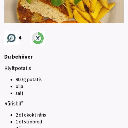
4
Du behöver
Klyftpotatis
900 g potatis
olja
salt
Rårisbiff
2 dl okokt råris
1 dl ströbröd