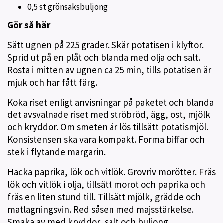
0,5 st grönsaksbuljong
Gör så här
Sätt ugnen på 225 grader. Skär potatisen i klyftor.
Sprid ut på en plåt och blanda med olja och salt.
Rosta i mitten av ugnen ca 25 min, tills potatisen är
mjuk och har fått färg.
Koka riset enligt anvisningar på paketet och blanda
det avsvalnade riset med ströbröd, ägg, ost, mjölk
och kryddor. Om smeten är lös tillsätt potatismjöl.
Konsistensen ska vara kompakt. Forma biffar och
stek i flytande margarin.
Hacka paprika, lök och vitlök. Grovriv morötter. Fräs
lök och vitlök i olja, tillsätt morot och paprika och
fräs en liten stund till. Tillsätt mjölk, grädde och
matlagningsvin. Red såsen med majsstärkelse.
Smaka av med kryddor, salt och buljong.