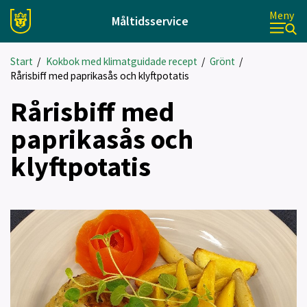
Meny
Måltidsservice
Start
/
Kokbok med klimatguidade recept
/
Grönt
/
Rårisbiff med paprikasås och klyftpotatis
Rårisbiff med
paprikasås och
klyftpotatis