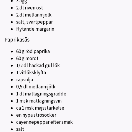
3 ägg
2 dl riven ost
2 dl mellanmjölk
salt, svartpeppar
flytande margarin
Paprikasås
60 g röd paprika
60 g morot
1/2 dl hackad gul lök
1 vitlöksklyfta
rapsolja
0,5 dl mellanmjölk
1 dl matlagningsgrädde
1 msk matlagningsvin
ca 1 msk majsstärkelse
en nypa strösocker
cayennepeppar efter smak
salt