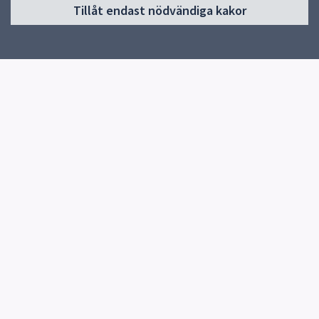
Tillåt endast nödvändiga kakor
Våra kök och menyer
Behovsanpassade måltider
Hållbara måltider
Kokbok med klimatguidade recept
Om oss
Kontakt
Genvägar
Vanliga frågor
Läs våra menyer
uppsala.se
Jobba hos oss
Kontakt
Måltidsservice