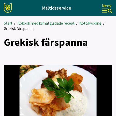
Meny
Måltidsservice
Start
/
Kokbok med klimatguidade recept
/
Kött/kyckling
/
Grekisk färspanna
Grekisk färspanna