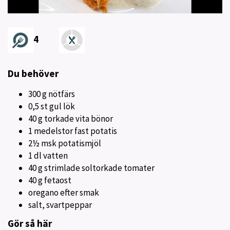
4
Du behöver
300 g nötfärs
0,5 st gul lök
40 g torkade vita bönor
1 medelstor fast potatis
2½ msk potatismjöl
1 dl vatten
40 g strimlade soltorkade tomater
40 g fetaost
oregano efter smak
salt, svartpeppar
Gör så här