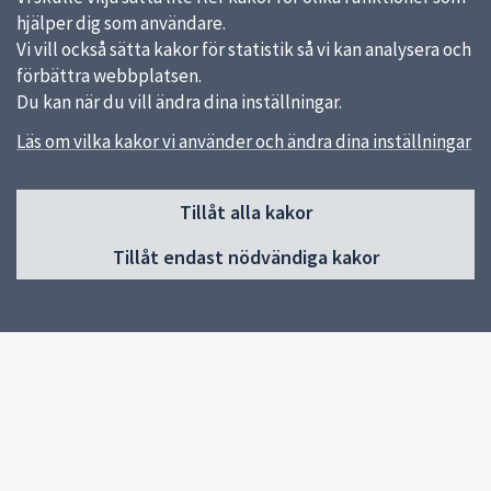
hjälper dig som användare.
Vi vill också sätta kakor för statistik så vi kan analysera och
förbättra webbplatsen.
Du kan när du vill ändra dina inställningar.
Läs om vilka kakor vi använder och ändra dina inställningar
Sidfot
Huvudmeny
Tillåt alla kakor
Start
Tillåt endast nödvändiga kakor
Våra kök och menyer
Behovsanpassade måltider
Hållbara måltider
Kokbok med klimatguidade recept
Om oss
Kontakt
Genvägar