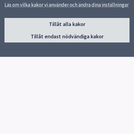
Läs om vilka kakor vi använder och ändra dina inställningar
Sidfot
Huvudmeny
Tillåt alla kakor
Start
Tillåt endast nödvändiga kakor
Våra kök och menyer
Behovsanpassade måltider
Hållbara måltider
Kokbok med klimatguidade recept
Om oss
Kontakt
Genvägar
Vanliga frågor
Läs våra menyer
uppsala.se
Jobba hos oss