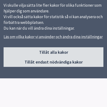
Vi skulle vilja sätta lite fler kakor för olika funktioner som
hjälper dig som användare.
Vi vill också sätta kakor för statistik så vi kan analysera och
förbättra webbplatsen.
Du kan när du vill ändra dina inställningar.
Läs om vilka kakor vi använder och ändra dina inställningar
Sidfot
Huvudmeny
Tillåt alla kakor
Start
Tillåt endast nödvändiga kakor
Våra kök och menyer
Behovsanpassade måltider
Hållbara måltider
Kokbok med klimatguidade recept
Om oss
Kontakt