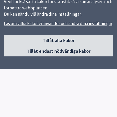
Vi vill också sätta kakor för statistik så vi kan analysera och
förbättra webbplatsen.
Du kan när du vill ändra dina inställningar.
Läs om vilka kakor vi använder och ändra dina inställningar
Sidfot
Huvudmeny
Tillåt alla kakor
Start
Tillåt endast nödvändiga kakor
Våra kök och menyer
Behovsanpassade måltider
Hållbara måltider
Kokbok med klimatguidade recept
Om oss
Kontakt
Genvägar
Vanliga frågor