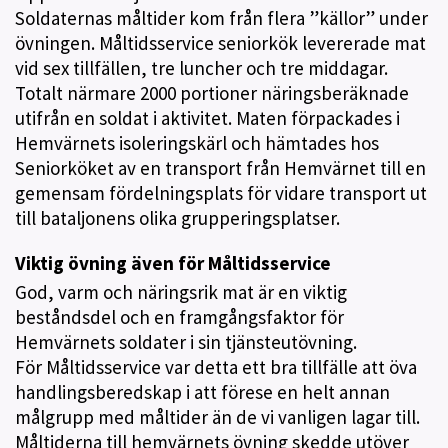
Soldaternas måltider kom från flera ”källor” under
övningen. Måltidsservice seniorkök levererade mat
vid sex tillfällen, tre luncher och tre middagar.
Totalt närmare 2000 portioner näringsberäknade
utifrån en soldat i aktivitet. Maten förpackades i
Hemvärnets isoleringskärl och hämtades hos
Seniorköket av en transport från Hemvärnet till en
gemensam fördelningsplats för vidare transport ut
till bataljonens olika grupperingsplatser.
Viktig övning även för Måltidsservice
God, varm och näringsrik mat är en viktig
beståndsdel och en framgångsfaktor för
Hemvärnets soldater i sin tjänsteutövning.
För Måltidsservice var detta ett bra tillfälle att öva
handlingsberedskap i att förese en helt annan
målgrupp med måltider än de vi vanligen lagar till.
Måltiderna till hemvärnets övning skedde utöver