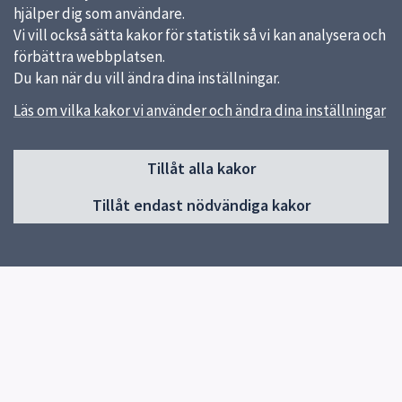
hjälper dig som användare.
Vi vill också sätta kakor för statistik så vi kan analysera och
förbättra webbplatsen.
Du kan när du vill ändra dina inställningar.
Läs om vilka kakor vi använder och ändra dina inställningar
Sidfot
Huvudmeny
Tillåt alla kakor
Start
Tillåt endast nödvändiga kakor
Våra kök och menyer
Behovsanpassade måltider
Hållbara måltider
Kokbok med klimatguidade recept
Om oss
Kontakt
Genvägar