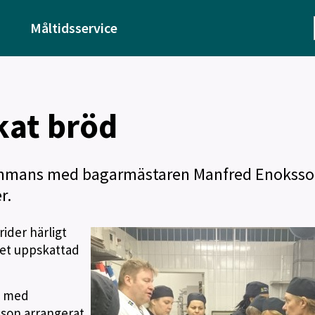
Måltidsservice
at bröd
lsammans med bagarmästaren Manfred Enokss
r.
ider härligt
ket uppskattad
s med
son arrangerat