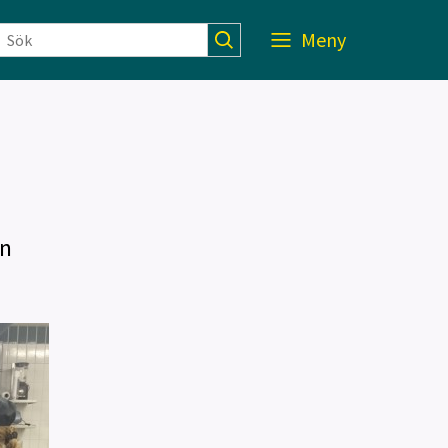
Meny
on