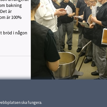
r om bakning
 Det är
som är 100%
t bröd i någon
webbplatsen ska fungera.