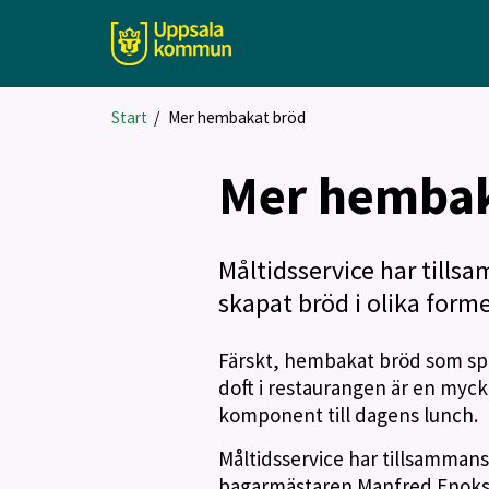
Start
/
Mer hembakat bröd
Mer hembak
Måltidsservice har til
skapat bröd i olika forme
Färskt, hembakat bröd som spr
doft i restaurangen är en myc
komponent till dagens lunch.
Måltidsservice har tillsamman
bagarmästaren Manfred Enoks