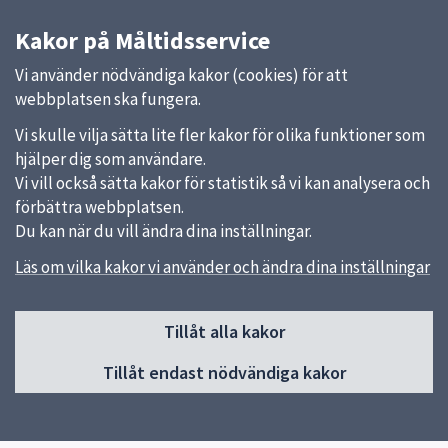
Kakor på Måltidsservice
Vi använder nödvändiga kakor (cookies) för att
webbplatsen ska fungera.
Vi skulle vilja sätta lite fler kakor för olika funktioner som
hjälper dig som användare.
Vi vill också sätta kakor för statistik så vi kan analysera och
förbättra webbplatsen.
Du kan när du vill ändra dina inställningar.
Läs om vilka kakor vi använder och ändra dina inställningar
Sidfot
Huvudmeny
Tillåt alla kakor
Start
Tillåt endast nödvändiga kakor
Våra kök och menyer
Behovsanpassade måltider
Hållbara måltider