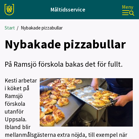
Meny
Måltidsservice
Start
/
Nybakade pizzabullar
Nybakade pizzabullar
På Ramsjö förskola bakas det för fullt.
Kesti arbetar
i köket på
Ramsjö
förskola
utanför
Uppsala.
Ibland blir
mellanmålsgästerna extra nöjda, till exempel när