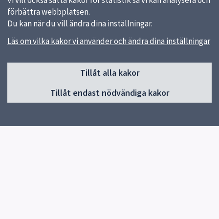
Vi vill också sätta kakor för statistik så vi kan analysera och
förbättra webbplatsen.
Du kan när du vill ändra dina inställningar.
Läs om vilka kakor vi använder och ändra dina inställningar
Sidfot
Huvudmeny
Tillåt alla kakor
Start
Tillåt endast nödvändiga kakor
Våra kök och menyer
Behovsanpassade måltider
Hållbara måltider
Kokbok med klimatguidade recept
Om oss
Kontakt
Genvägar
Vanliga frågor