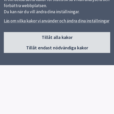
förbättra webbplatsen.
Du kan när du vill ändra dina inställningar.
Läs om vilka kakor vi använder och ändra dina inställningar
Sidfot
Huvudmeny
Tillåt alla kakor
Start
Tillåt endast nödvändiga kakor
Våra kök och menyer
Behovsanpassade måltider
Hållbara måltider
Kokbok med klimatguidade recept
Om oss
Kontakt
Genvägar
Vanliga frågor