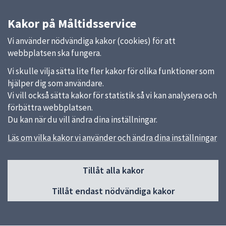
Kakor på Måltidsservice
Vi använder nödvändiga kakor (cookies) för att
webbplatsen ska fungera.
Vi skulle vilja sätta lite fler kakor för olika funktioner som
hjälper dig som användare.
Vi vill också sätta kakor för statistik så vi kan analysera och
förbättra webbplatsen.
Du kan när du vill ändra dina inställningar.
Läs om vilka kakor vi använder och ändra dina inställningar
Sidfot
Huvudmeny
Tillåt alla kakor
Start
Tillåt endast nödvändiga kakor
Våra kök och menyer
Behovsanpassade måltider
Hållbara måltider