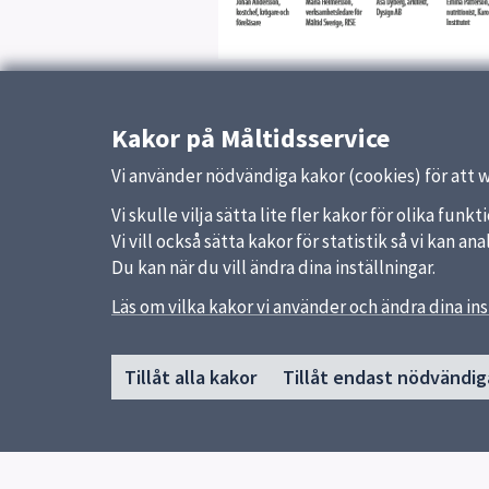
Publicerad:
1 april 2019
Kakor på Måltidsservice
Vi använder nödvändiga kakor (cookies) för att 
Vi skulle vilja sätta lite fler kakor för olika fu
Vi vill också sätta kakor för statistik så vi kan 
Du kan när du vill ändra dina inställningar.
Sidfot
Läs om vilka kakor vi använder och ändra dina ins
Huvudmeny
Genvä
Start
Vanliga
Tillåt alla kakor
Tillåt endast nödvändig
Våra kök och menyer
Läs vår
Behovsanpassade måltider
uppsala
Hållbara måltider
Jobba h
Kokbok med klimatguidade recept