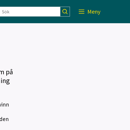
Meny
lm på
ning
vinn
 den