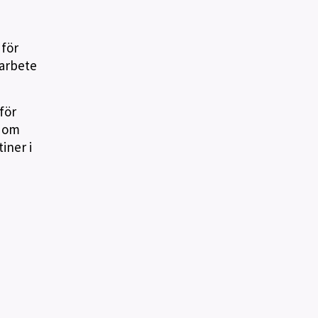
 för
arbete
för
e om
iner i