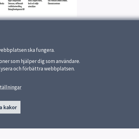
webbplatsen ska fungera.
nktioner som hjälper dig som användare.
analysera och förbättra webbplatsen.
tällningar
gar
Kontakt
Måltidsservice
 frågor
a kakor
Skicka e-post
a menyer
Danmarksgatan 26
.se
753 75 Uppsala
os oss