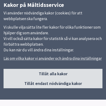
Kakor på Måltidsservice
Vi använder nödvändiga kakor (cookies) för att
webbplatsen ska fungera.
Vi skulle vilja sätta lite fler kakor för olika funktioner som
hjälper dig som användare.
Vi vill också sätta kakor för statistik så vi kan analysera och
förbättra webbplatsen.
Du kan när du vill ändra dina inställningar.
Läs om vilka kakor vi använder och ändra dina inställningar
Sidfot
Huvudmeny
Tillåt alla kakor
Start
Tillåt endast nödvändiga kakor
Våra kök och menyer
Behovsanpassade måltider
Hållbara måltider
Kokbok med klimatguidade recept