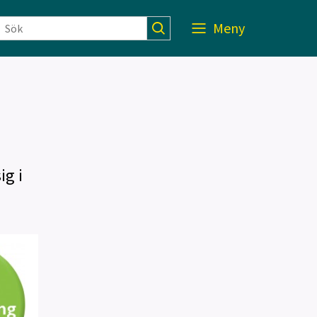
Meny
ig i