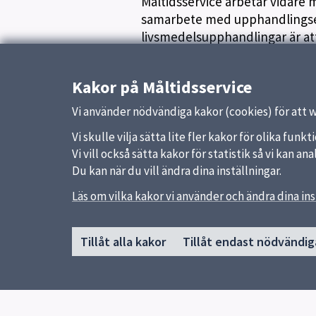
Måltidsservice arbetar vidare
samarbete med upphandlingse
livsmedelsupphandlingar är at
Publicerad:
21 oktober 2016
Kakor på Måltidsservice
Vi använder nödvändiga kakor (cookies) för att 
Vi skulle vilja sätta lite fler kakor för olika fu
Vi vill också sätta kakor för statistik så vi kan 
Du kan när du vill ändra dina inställningar.
Sidfot
Läs om vilka kakor vi använder och ändra dina ins
Huvudmeny
Genvä
Start
Vanliga
Tillåt alla kakor
Tillåt endast nödvändig
Våra kök och menyer
Läs vår
Behovsanpassade måltider
uppsala
Hållbara måltider
Jobba h
Kokbok med klimatguidade recept
Om oss