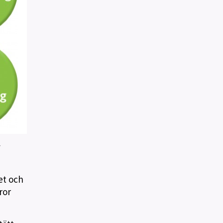
v
et och
ror