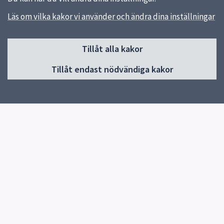
Läs om vilka kakor vi använder och ändra dina inställningar
Sidfot
Huvudmeny
Tillåt alla kakor
Start
Tillåt endast nödvändiga kakor
Våra kök och menyer
Behovsanpassade måltider
Hållbara måltider
Kokbok med klimatguidade recept
Om oss
Kontakt
Genvägar
Vanliga frågor
Läs våra menyer
uppsala.se