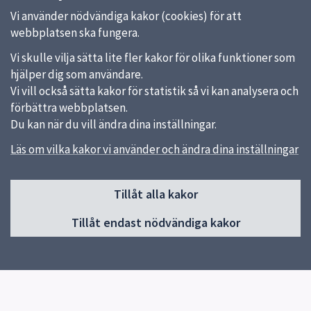
Vi använder nödvändiga kakor (cookies) för att
webbplatsen ska fungera.
Vi skulle vilja sätta lite fler kakor för olika funktioner som
hjälper dig som användare.
Vi vill också sätta kakor för statistik så vi kan analysera och
förbättra webbplatsen.
Du kan när du vill ändra dina inställningar.
Läs om vilka kakor vi använder och ändra dina inställningar
Sidfot
Huvudmeny
Tillåt alla kakor
Start
Tillåt endast nödvändiga kakor
Våra kök och menyer
Behovsanpassade måltider
Hållbara måltider
Kokbok med klimatguidade recept
Om oss