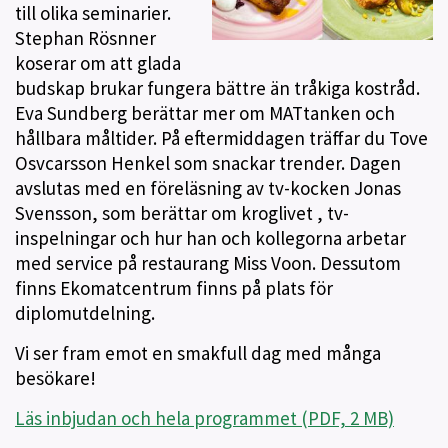
till olika seminarier.
Stephan Rösnner
koserar om att glada
budskap brukar fungera bättre än tråkiga kostråd.
Eva Sundberg berättar mer om MATtanken och
hållbara måltider. På eftermiddagen träffar du Tove
Osvcarsson Henkel som snackar trender. Dagen
avslutas med en föreläsning av tv-kocken Jonas
Svensson, som berättar om kroglivet , tv-
inspelningar och hur han och kollegorna arbetar
med service på restaurang Miss Voon. Dessutom
finns Ekomatcentrum finns på plats för
diplomutdelning.
Vi ser fram emot en smakfull dag med många
besökare!
Läs inbjudan och hela programmet (PDF, 2 MB)