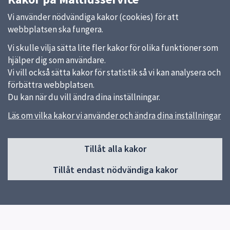
Vi använder nödvändiga kakor (cookies) för att
webbplatsen ska fungera.
Vi skulle vilja sätta lite fler kakor för olika funktioner som
hjälper dig som användare.
Vi vill också sätta kakor för statistik så vi kan analysera och
förbättra webbplatsen.
Du kan när du vill ändra dina inställningar.
Läs om vilka kakor vi använder och ändra dina inställningar
Sidfot
Huvudmeny
Tillåt alla kakor
Start
Tillåt endast nödvändiga kakor
Våra kök och menyer
Behovsanpassade måltider
Hållbara måltider
Kokbok med klimatguidade recept
Om oss