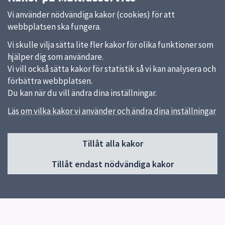
Vi använder nödvändiga kakor (cookies) för att
webbplatsen ska fungera.
Vi skulle vilja sätta lite fler kakor för olika funktioner som
hjälper dig som användare.
Vi vill också sätta kakor för statistik så vi kan analysera och
förbättra webbplatsen.
Du kan när du vill ändra dina inställningar.
Läs om vilka kakor vi använder och ändra dina inställningar
Sidfot
Huvudmeny
Tillåt alla kakor
Start
Tillåt endast nödvändiga kakor
Våra kök och menyer
Behovsanpassade måltider
Hållbara måltider
Kokbok med klimatguidade recept
Om oss