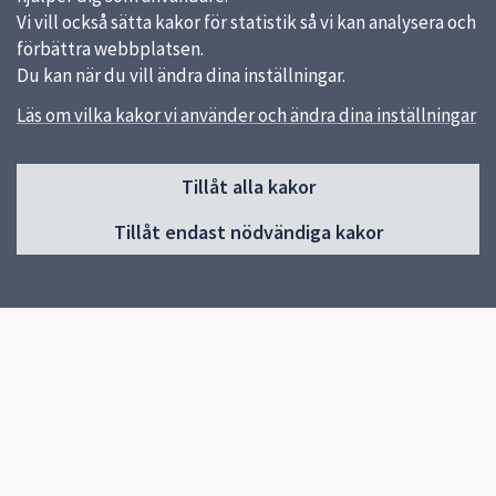
Vi vill också sätta kakor för statistik så vi kan analysera och
förbättra webbplatsen.
Du kan när du vill ändra dina inställningar.
Läs om vilka kakor vi använder och ändra dina inställningar
Sidfot
Huvudmeny
Tillåt alla kakor
Start
Tillåt endast nödvändiga kakor
Våra kök och menyer
Behovsanpassade måltider
Hållbara måltider
Kokbok med klimatguidade recept
Om oss
Kontakt
Genvägar