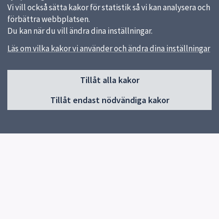
Vi vill också sätta kakor för statistik så vi kan analysera och
förbättra webbplatsen.
Du kan när du vill ändra dina inställningar.
Läs om vilka kakor vi använder och ändra dina inställningar
Sidfot
Huvudmeny
Tillåt alla kakor
Start
Tillåt endast nödvändiga kakor
Våra kök och menyer
Behovsanpassade måltider
Hållbara måltider
Kokbok med klimatguidade recept
Om oss
Kontakt
Genvägar
Vanliga frågor